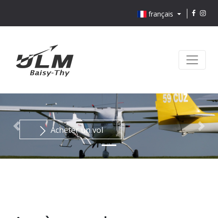
français
Acheter un vol
Previous
Nex