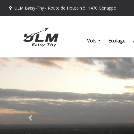
ULM Baisy-Thy - Route de Houtain 5, 1470 Genappe
Vols
Ecolage
Previous