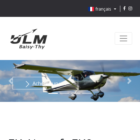
français
Acheter un vol
Previous
Nex