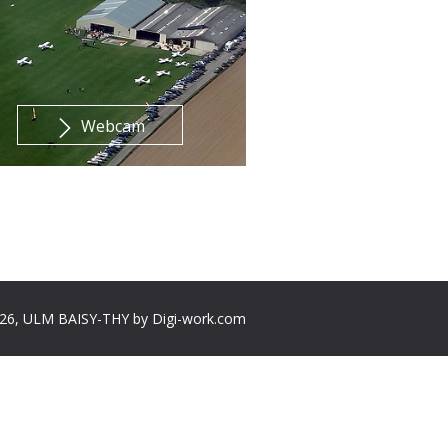
Webcam
26, ULM BAISY-THY by
Digi-work.com